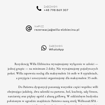
ZADZWOŃ
+48 798 869 307
NAPISZ
rezerwacja@willa-elzbiecina.pl
ZADZWOŃ
WhatsApp
Rezydencję Willa Elżbiecina wynajmujemy wyłącznie w całości —
jednej grupie — na minimum 2 doby. Nie wynajmujemy pojedynczych
pokoi. Willa zapewnia nocleg dla maksymalnie 16 osób w 8 sypialniach,
a przyjęcia i uroczystości organizujemy dla maksymalnie 35 osób.
Do Państwa dyspozycji pozostają wszystkie części wspólne willi
obejmujące jadalnię, dwa saloniki na parterze, hol, kuchnię, salę fitness,
narciarnię oraz piękny ogród z altaną grillową. W oddzielnym budynku
położonym w ogrodzie znajdziecie Państwo naszą strefę Wellness&SPA -