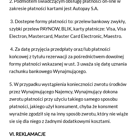
2. Podmiotem świadczącym obsługę płatności on-line w
ŚLUBY WESELA PRZYJĘCIA
zakresie płatności kartami jest Autopay S.A.
ATRAKCJE
3. Dostepne formy płatności to: przelew bankowy zwykły,
GALERIA
szybki przelew PAYNOW, BLIK, karty płatnicze: Visa, Visa
Electron, Mastercard, Master Card Electronic, Maestro.
KONTAKT
4. Za datę przyjęcia przedpłaty oraz/lub płatności
końcowej z tytułu rezerwacji za pośrednictwem dowolnej
formy płatności wskazanej w ust. 3 uważa się datę uznania
rachunku bankowego Wynajmującego.
5. W przypadku wystąpienia konieczności zwrotu środków
przez Wynajmującego Najemcy, Wynajmujący dokona
zwrotu płatności przy użyciu takiego samego sposobu
płatności, jakiego użył konsument, chyba że konsment
wyraźnie zgodził się na inny sposób zwrotu, który nie wiąże
sie się dla niego z żadnymi dodatkowymi kosztami.
VI. REKLAMACJE