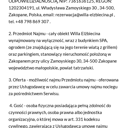
ODPOWIEDZIALNOŚCIĄ, NIP: 7361636125, REGON:
1202304191, ul. Władysława Zamoyskiego 30 , 34-500,
Zakopane, Polska, email: rezerwacja@willa-elzbiecina.pl ,
tel. +48 798 869 307 .
2. Przedmiot Najmu - cały obiekt Willa Elżbiecina
wynajmowany na wyłączność, wraz z budynkiem SPA,
ogrodem (ze znajdującą się na jego terenie wiatą z grillem)
oraz parkingiem, stanowiący nieruchomość położoną w
Zakopanem przy ulicy Zamoyskiego 30, 34-500 Zakopane
województwo małopolskie, powiat tatrzański.
3. Oferta - możliwość najmu Przedmiotu najmu - oferowana
przez Usługodawcę w celu zawarcia umowy najmu noclegu
za pośrednictwem Serwisu.
4. Gość - osoba fizyczna posiadająca pełną zdolność do
czynności prawnych, osoba prawna albo jednostka
organizacyjna, o której mowa w art. 331 kodeksu
cywilnego, zawierająca z Usługodawcą umowę najmu