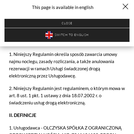
Regulamin
This page is available in english
MENU
FILM
CLOSE
SWITCH TO ENGLISH
I. POSTANOWIENIA OGÓLNE
1. Niniejszy Regulamin określa sposób zawarcia umowy
najmu noclegu, zasady rozliczania, a także anulowania
rezerwacji w ramach Usługi świadczonej drogą
elektroniczną przez Usługodawcę.
2. Niniejszy Regulamin jest regulaminem, o którym mowa w
art. 8 ust. 1 pkt. 1 ustawy z dnia 18.07.2002 r. o
świadczeniu usług drogą elektroniczną.
II. DEFINICJE
1. Usługodawca - OLCZYSKA SPÓŁKA Z OGRANICZONĄ