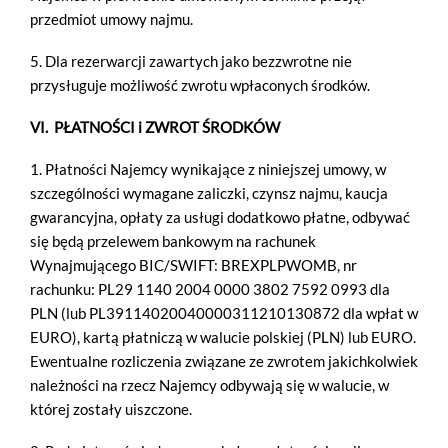
przedmiot umowy najmu.
5. Dla rezerwarcji zawartych jako bezzwrotne nie
przysługuje możliwość zwrotu wpłaconych środków.
VI. PŁATNOŚCI i ZWROT ŚRODKÓW
1. Płatności Najemcy wynikające z niniejszej umowy, w
HOTEL
szczególności wymagane zaliczki, czynsz najmu, kaucja
HISTORIA
gwarancyjna, opłaty za usługi dodatkowo płatne, odbywać
się będą przelewem bankowym na rachunek
POKOJE I WNĘTRZA
Wynajmującego BIC/SWIFT: BREXPLPWOMB, nr
rachunku: PL29 1140 2004 0000 3802 7592 0993 dla
WELLNESS & SPA
PLN (lub PL39114020040000311210130872 dla wpłat w
KULINARIA
EURO), kartą płatniczą w walucie polskiej (PLN) lub EURO.
Ewentualne rozliczenia związane ze zwrotem jakichkolwiek
RODZINA I PRZYJACIELE
należności na rzecz Najemcy odbywają się w walucie, w
której zostały uiszczone.
BIZNES